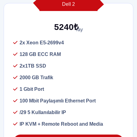
Dell 2
5240₺
/ay
2x Xeon E5-2699v4
128 GB ECC RAM
2x1TB SSD
2000 GB Trafik
1 Gbit Port
100 Mbit Paylaşımlı Ethernet Port
/29 5 Kullanılabilir IP
IP KVM + Remote Reboot and Media