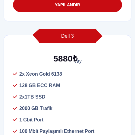
YAPILANDIR
Dell 3
5880₺
/ay
2x Xeon Gold 6138
128 GB ECC RAM
2x1TB SSD
2000 GB Trafik
1 Gbit Port
100 Mbit Paylaşımlı Ethernet Port