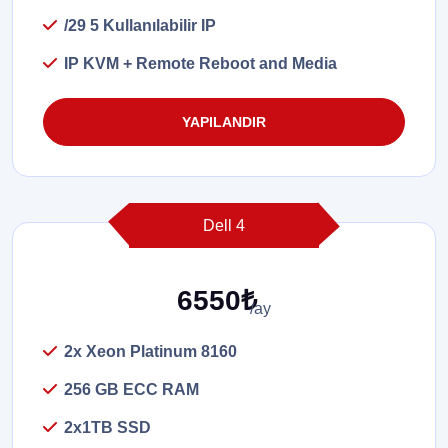
/29 5 Kullanılabilir IP
IP KVM + Remote Reboot and Media
YAPILANDIR
Dell 4
6550₺
/ay
2x Xeon Platinum 8160
256 GB ECC RAM
2x1TB SSD