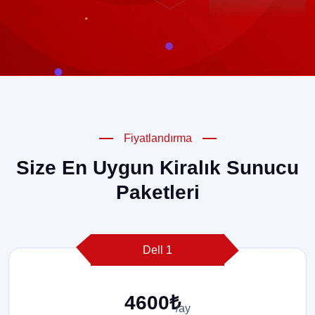
Fiyatlandırma
Size En Uygun Kiralık Sunucu
Paketleri
Dell 1
4600₺
/ay